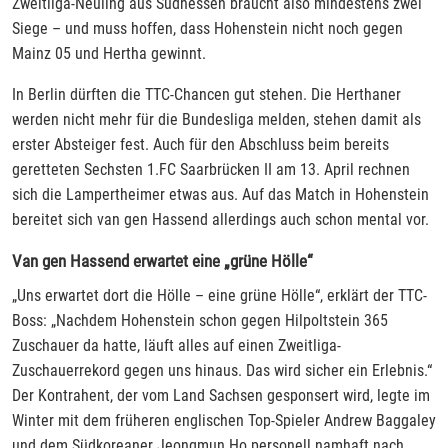
Zweitliga-Neuling aus Südhessen braucht also mindestens zwei
Siege – und muss hoffen, dass Hohenstein nicht noch gegen
Mainz 05 und Hertha gewinnt.
In Berlin dürften die TTC-Chancen gut stehen. Die Herthaner
werden nicht mehr für die Bundesliga melden, stehen damit als
erster Absteiger fest. Auch für den Abschluss beim bereits
geretteten Sechsten 1.FC Saarbrücken II am 13. April rechnen
sich die Lampertheimer etwas aus. Auf das Match in Hohenstein
bereitet sich van gen Hassend allerdings auch schon mental vor.
Van gen Hassend erwartet eine „grüne Hölle“
„Uns erwartet dort die Hölle – eine grüne Hölle“, erklärt der TTC-
Boss: „Nachdem Hohenstein schon gegen Hilpoltstein 365
Zuschauer da hatte, läuft alles auf einen Zweitliga-
Zuschauerrekord gegen uns hinaus. Das wird sicher ein Erlebnis.“
Der Kontrahent, der vom Land Sachsen gesponsert wird, legte im
Winter mit dem früheren englischen Top-Spieler Andrew Baggaley
und dem Südkoreaner Jeongmun Ho personell namhaft nach.